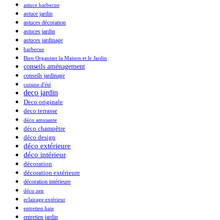
astuce barbecue
astuce jardin
astuces décoration
astuces jardin
astuces jardinage
barbecue
Bien Organiser la Maison et le Jardin
conseils aménagement
conseils jardinage
cuisine d'été
deco jardin
Deco originale
deco terrasse
déco amusante
déco champêtre
déco design
déco extérieure
déco intérieur
décoration
décoration extérieure
décoration intérieure
déco zen
eclairage extérieur
entretien haie
entretien jardin