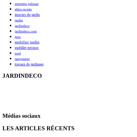
entretien pelouse
idées recette
insectes du jardin
jardin
jardindeco
jardindeco.com
jeux
mobilier jardin
mobilier terrasse
noel
rangement
travaux de jardinage
JARDINDECO
Basé sur Poitiers, Jardindeco.com est né en 2007 à l’initiative d’une
famille passionnée par l’univers de l’ameublement et de la
décoration. Débutants ou connaisseurs, tous se donnent rendez-vous
sur Jardindeco pour acheter malin au fil des saisons
Médias sociaux
LES ARTICLES RÉCENTS